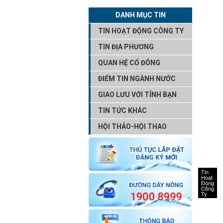
DANH MỤC TIN
TIN HOẠT ĐỘNG CÔNG TY
TIN ĐỊA PHƯƠNG
QUAN HỆ CỔ ĐÔNG
ĐIỂM TIN NGÀNH NƯỚC
GIAO LƯU VỚI TỈNH BẠN
TIN TỨC KHÁC
HỘI THẢO-HỘI THAO
Tin
Hoạt
Động
Công
Ty