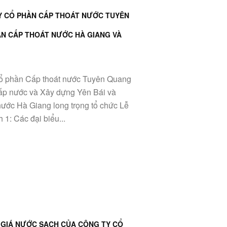
Y CỔ PHẦN CẤP THOÁT NƯỚC TUYÊN
ẦN CẤP THOÁT NƯỚC HÀ GIANG VÀ
Cổ phần Cấp thoát nước Tuyên Quang
ấp nước và Xây dựng Yên Bái và
ước Hà Giang long trọng tổ chức Lễ
 1: Các đại biểu...
 GIÁ NƯỚC SẠCH CỦA CÔNG TY CỔ