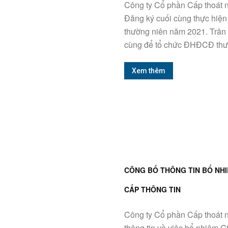
Công ty Cổ phần Cấp thoát 
Đăng ký cuối cùng thực hiện
thường niên năm 2021. Trân 
cùng để tổ chức ĐHĐCĐ thư
Xem thêm
CÔNG BỐ THÔNG TIN BỔ NH
CẤP THÔNG TIN
Công ty Cổ phần Cấp thoát 
thông tin về việc bổ nhiệm 