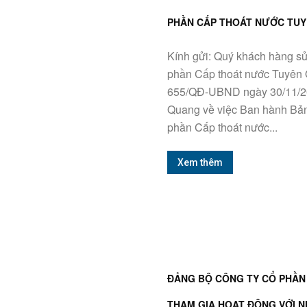
PHẦN CẤP THOÁT NƯỚC TU
Kính gửi: Quý khách hàng s
phần Cấp thoát nước Tuyên 
655/QĐ-UBND ngày 30/11/20
Quang về việc Ban hành Bản
phần Cấp thoát nước...
Xem thêm
ĐẢNG BỘ CÔNG TY CỔ PHẦN
THAM GIA HOẠT ĐỘNG VỚI N