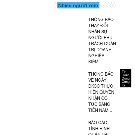
Nhiều người xem
THÔNG BÁO
THAY ĐỔI
NHÂN SỰ
NGƯỜI PHỤ
TRÁCH QUẢN
TRỊ DOANH
NGHIỆP
KIÊM...
Tin
THÔNG BÁO
Hoạt
Động
VỀ NGÀY
Công
Ty
ĐKCC THỰC
HIỆN QUYỀN
NHẬN CỔ
TỨC BẰNG
TIỀN NĂM...
BÁO CÁO
TÌNH HÌNH
QUẢN TRỊ