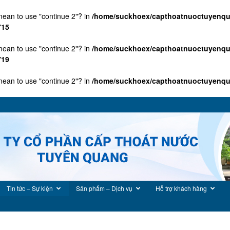
 mean to use "continue 2"? in
/home/suckhoex/capthoatnuoctuyenqu
715
 mean to use "continue 2"? in
/home/suckhoex/capthoatnuoctuyenqu
719
 mean to use "continue 2"? in
/home/suckhoex/capthoatnuoctuyenquan
Tin tức – Sự kiện
Sản phẩm – Dịch vụ
Hỗ trợ khách hàng