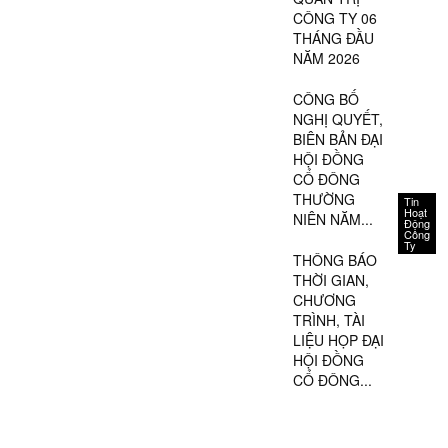
CÔNG TY 06
THÁNG ĐẦU
NĂM 2026
CÔNG BỐ
NGHỊ QUYẾT,
BIÊN BẢN ĐẠI
HỘI ĐỒNG
CỔ ĐÔNG
THƯỜNG
Tin
Hoạt
NIÊN NĂM...
Động
Công
Ty
THÔNG BÁO
THỜI GIAN,
CHƯƠNG
TRÌNH, TÀI
LIỆU HỌP ĐẠI
HỘI ĐỒNG
CỔ ĐÔNG...