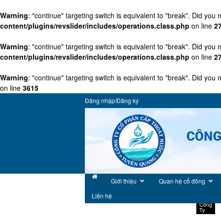
Warning
: "continue" targeting switch is equivalent to "break". Did you
content/plugins/revslider/includes/operations.class.php
on line
2
Warning
: "continue" targeting switch is equivalent to "break". Did you
content/plugins/revslider/includes/operations.class.php
on line
2
Warning
: "continue" targeting switch is equivalent to "break". Did you
on line
3615
Đăng nhập/Đăng ký
Giới thiệu
Quan hệ cổ đông
Tin
Hoạt
Liên hệ
Động
Công
Ty