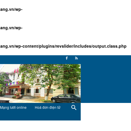
ang.vn/wp-
ang.vn/wp-
g.vn/wp-content/plugins/revslider/includes/output.class.php
Mạng lưới online
Hoá đơn điện tử