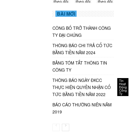
theo dõi
theo dõi
theo dõi
BÀI MỚI
CÔNG BỐ TRỞ THÀNH CÔNG
TY ĐẠI CHÚNG
THÔNG BÁO CHI TRẢ CỔ TỨC
BẰNG TIỀN NĂM 2024
BẢNG TÓM TẮT THÔNG TIN
CÔNG TY
THÔNG BÁO NGÀY ĐKCC
Tin
Hoạt
THỰC HIỆN QUYỀN NHẬN CỔ
Động
Công
Ty
TỨC BẰNG TIỀN NĂM 2022
BÁO CÁO THƯỜNG NIÊN NĂM
2019