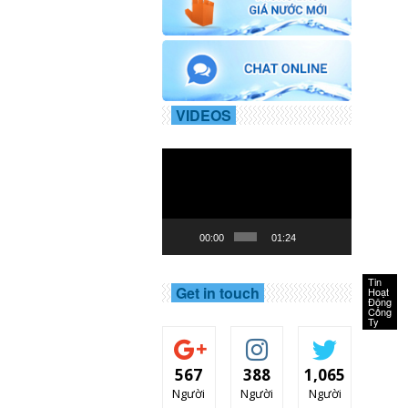
VIDEOS
Trình
chơi
Video
00:00
01:24
Tin
Get in touch
Hoạt
Động
Công
Ty
567
388
1,065
Người
Người
Người