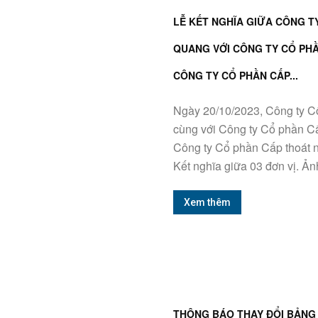
LỄ KẾT NGHĨA GIỮA CÔNG T
QUANG VỚI CÔNG TY CỔ PH
CÔNG TY CỔ PHẦN CẤP...
Ngày 20/10/2023, Công ty 
cùng với Công ty Cổ phần C
Công ty Cổ phần Cấp thoát n
Kết nghĩa giữa 03 đơn vị. Ảnh
Xem thêm
THÔNG BÁO THAY ĐỔI BẢNG