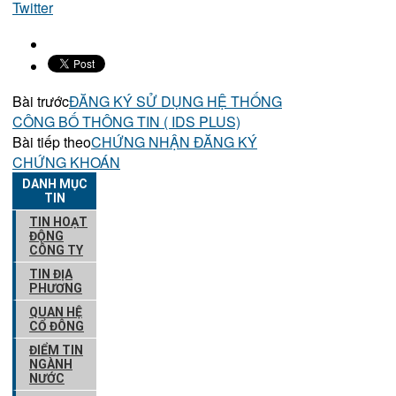
Twitter
Bài trước
ĐĂNG KÝ SỬ DỤNG HỆ THỐNG
CÔNG BỐ THÔNG TIN ( IDS PLUS)
Bài tiếp theo
CHỨNG NHẬN ĐĂNG KÝ
CHỨNG KHOÁN
DANH MỤC
TIN
TIN HOẠT
ĐỘNG
CÔNG TY
TIN ĐỊA
PHƯƠNG
QUAN HỆ
CỔ ĐÔNG
ĐIỂM TIN
NGÀNH
NƯỚC