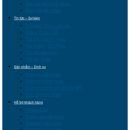
Đại hội đồng cổ đông
Báo cáo tài chính
Tin tức – Sự kiện
Tin hoạt động công ty
Đảng, Đoàn thể
Tin tức ngành nước
Hội thảo – Hội thao
Tin địa phương
Tin tức khác
Sản phẩm – Dịch vụ
Dịch vụ cấp nước
Dịch vụ thoát nước
Dịch vụ công ích, đô thị, MT
Các dịch vụ khác
Hỗ trợ khách hàng
Thông báo
Thông tin giá nước
Đăng ký lắp nước
Địa bàn cấp nước