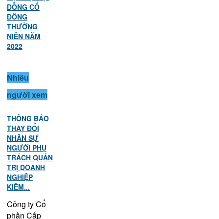
ĐỒNG CỔ
ĐÔNG
THƯỜNG
NIÊN NĂM
2022
Nhiều
người xem
THÔNG BÁO
THAY ĐỔI
NHÂN SỰ
NGƯỜI PHỤ
TRÁCH QUẢN
TRỊ DOANH
NGHIỆP
KIÊM...
Công ty Cổ
phần Cấp