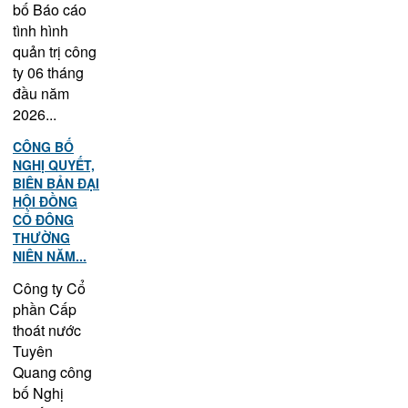
bố Báo cáo
tình hình
quản trị công
ty 06 tháng
đầu năm
2026...
CÔNG BỐ
NGHỊ QUYẾT,
BIÊN BẢN ĐẠI
HỘI ĐỒNG
CỔ ĐÔNG
THƯỜNG
NIÊN NĂM...
Công ty Cổ
phần Cấp
thoát nước
Tuyên
Quang công
bố Nghị