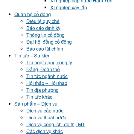
Xí nghiệp cấp nước Hàm Yên
Xí nghiệp xây lắp
Quan hệ cổ đông
Điều lệ quy chế
Báo cáo định kỳ
Thông tin cổ đông
Đại hội đồng cổ đông
Báo cáo tài chính
Tin tức – Sự kiện
Tin hoạt động công ty
Đảng, Đoàn thể
Tin tức ngành nước
Hội thảo – Hội thao
Tin địa phương
Tin tức khác
Sản phẩm – Dịch vụ
Dịch vụ cấp nước
Dịch vụ thoát nước
Dịch vụ công ích, đô thị, MT
Các dịch vụ khác