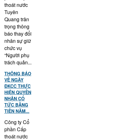
thoát nước
Tuyên
Quang trân
trọng thông
báo thay đổi
nhân sự giữ
chức vụ
“Người phụ
trách quản...
THÔNG BÁO
VỀ NGÀY
ĐKCC THỰC
HIỆN QUYỀN
NHẬN CỔ
TỨC BẰNG
TIỀN NĂM...
Công ty Cổ
phần Cấp
thoát nước