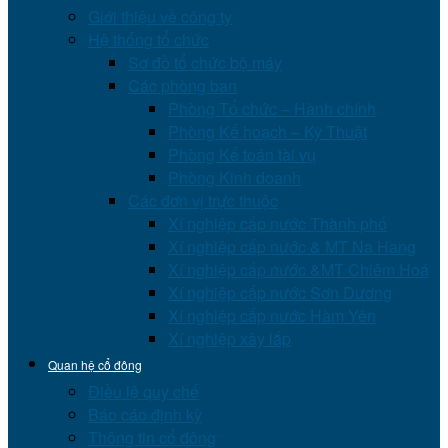
Giới thiệu về công ty
Hệ thống tổ chức
Sơ đồ tổ chức bộ máy
Các phòng ban
Phòng Tổ chức – Hành chính
Phòng Kế hoạch – Kỹ Thuật
Phòng Kế toán tài vụ
Phòng Kinh doanh
Các đơn vị trực thuộc
Xí nghiệp cấp nước Thành phố
Xí nghiệp cấp nước & MT Na Hang
Xí nghiệp cấp nước &MT Chiêm Hoá
Xí nghiệp cấp nước Sơn Dương
Xí nghiệp cấp nước Hàm Yên
Xí nghiệp xây lắp
Quan hệ cổ đông
Điều lệ quy chế
Báo cáo định kỳ
Thông tin cổ đông