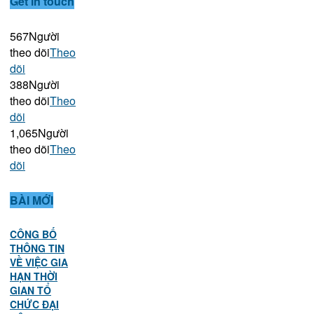
Get in touch
567
Người
theo dõi
Theo
dõi
388
Người
theo dõi
Theo
dõi
1,065
Người
theo dõi
Theo
dõi
BÀI MỚI
CÔNG BỐ
THÔNG TIN
VỀ VIỆC GIA
HẠN THỜI
GIAN TỔ
CHỨC ĐẠI