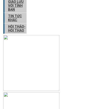
GIAO LƯU
VỚI TỈNH
BẠN
TIN TỨC
KHÁC
HỘI THẢO-
HỘI THAO