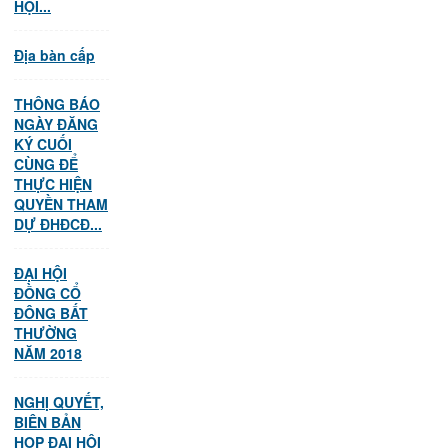
HỘI...
Địa bàn cấp
THÔNG BÁO
NGÀY ĐĂNG
KÝ CUỐI
CÙNG ĐỂ
THỰC HIỆN
QUYỀN THAM
DỰ ĐHĐCĐ...
ĐẠI HỘI
ĐỒNG CỔ
ĐÔNG BẤT
THƯỜNG
NĂM 2018
NGHỊ QUYẾT,
BIÊN BẢN
HỌP ĐẠI HỘI