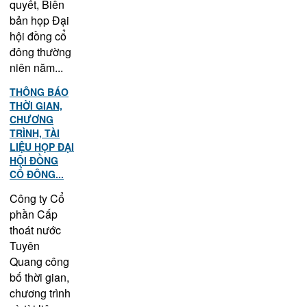
quyết, Biên
bản họp Đại
hội đồng cổ
đông thường
niên năm...
THÔNG BÁO
THỜI GIAN,
CHƯƠNG
TRÌNH, TÀI
LIỆU HỌP ĐẠI
HỘI ĐỒNG
CỔ ĐÔNG...
Công ty Cổ
phần Cấp
thoát nước
Tuyên
Quang công
bố thời gian,
chương trình