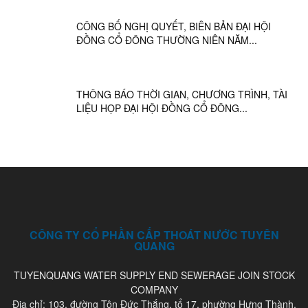
CÔNG BỐ NGHỊ QUYẾT, BIÊN BẢN ĐẠI HỘI
ĐỒNG CỔ ĐÔNG THƯỜNG NIÊN NĂM...
THÔNG BÁO THỜI GIAN, CHƯƠNG TRÌNH, TÀI
LIỆU HỌP ĐẠI HỘI ĐỒNG CỔ ĐÔNG...
CÔNG TY CỔ PHẦN CẤP THOÁT NƯỚC TUYÊN
QUANG
TUYENQUANG WATER SUPPLY END SEWERAGE JOIN STOCK
COMPANY
Địa chỉ: 103, đường Tôn Đức Thắng, tổ 17, phường Hưng Thành,