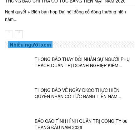
THÔNG BÁO CHI TRẢ CỔ TỨC BẰNG TIỀN MẶT NĂM 2020
Nghị quyết + Biên bản họp Đại hội đồng cổ đông thường niên
năm...
Nhiều người xem
THÔNG BÁO THAY ĐỔI NHÂN SỰ NGƯỜI PHỤ
TRÁCH QUẢN TRỊ DOANH NGHIỆP KIÊM...
THÔNG BÁO VỀ NGÀY ĐKCC THỰC HIỆN
QUYỀN NHẬN CỔ TỨC BẰNG TIỀN NĂM...
BÁO CÁO TÌNH HÌNH QUẢN TRỊ CÔNG TY 06
THÁNG ĐẦU NĂM 2026