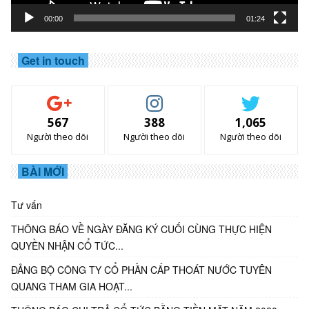
00:00
01:24
Get in touch
567
388
1,065
Người theo dõi
Người theo dõi
Người theo dõi
BÀI MỚI
Tư vấn
THÔNG BÁO VỀ NGÀY ĐĂNG KÝ CUỐI CÙNG THỰC HIỆN
QUYỀN NHẬN CỔ TỨC...
ĐẢNG BỘ CÔNG TY CỔ PHẦN CẤP THOÁT NƯỚC TUYÊN
QUANG THAM GIA HOẠT...