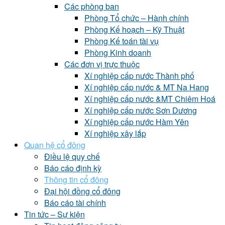
Các phòng ban
Phòng Tổ chức – Hành chính
Phòng Kế hoạch – Kỹ Thuật
Phòng Kế toán tài vụ
Phòng Kinh doanh
Các đơn vị trực thuộc
Xí nghiệp cấp nước Thành phố
Xí nghiệp cấp nước & MT Na Hang
Xí nghiệp cấp nước &MT Chiêm Hoá
Xí nghiệp cấp nước Sơn Dương
Xí nghiệp cấp nước Hàm Yên
Xí nghiệp xây lắp
Quan hệ cổ đông
Điều lệ quy chế
Báo cáo định kỳ
Thông tin cổ đông
Đại hội đồng cổ đông
Báo cáo tài chính
Tin tức – Sự kiện