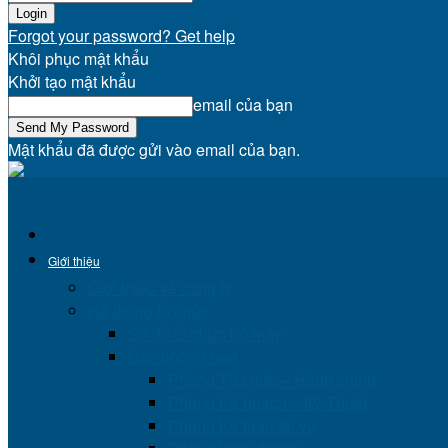
Forgot your password? Get help
Khôi phục mật khẩu
Khởi tạo mật khẩu
email của bạn
Mật khẩu đã được gửi vào email của bạn.
Giới thiệu
Giới thiệu về công ty
Hệ thống tổ chức
Sơ đồ tổ chức bộ máy
Các phòng ban
Phòng Tổ chức – Hành chính
Phòng Kế hoạch – Kỹ Thuật
Phòng Kế toán tài vụ