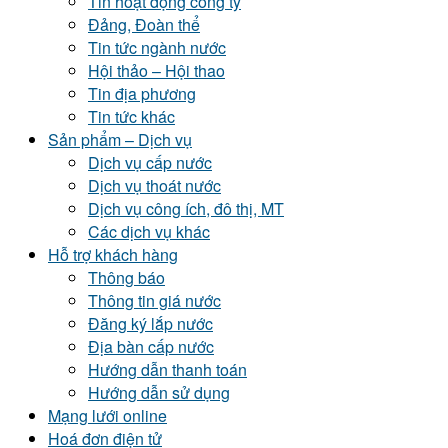
Tin hoạt động công ty
Đảng, Đoàn thể
Tin tức ngành nước
Hội thảo – Hội thao
Tin địa phương
Tin tức khác
Sản phẩm – Dịch vụ
Dịch vụ cấp nước
Dịch vụ thoát nước
Dịch vụ công ích, đô thị, MT
Các dịch vụ khác
Hỗ trợ khách hàng
Thông báo
Thông tin giá nước
Đăng ký lắp nước
Địa bàn cấp nước
Hướng dẫn thanh toán
Hướng dẫn sử dụng
Mạng lưới online
Hoá đơn điện tử