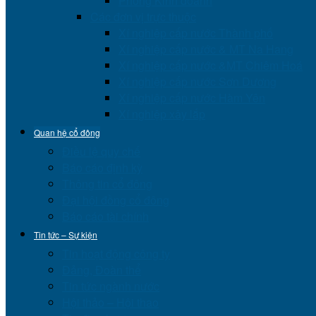
Phòng Kinh doanh
Các đơn vị trực thuộc
Xí nghiệp cấp nước Thành phố
Xí nghiệp cấp nước & MT Na Hang
Xí nghiệp cấp nước &MT Chiêm Hoá
Xí nghiệp cấp nước Sơn Dương
Xí nghiệp cấp nước Hàm Yên
Xí nghiệp xây lắp
Quan hệ cổ đông
Điều lệ quy chế
Báo cáo định kỳ
Thông tin cổ đông
Đại hội đồng cổ đông
Báo cáo tài chính
Tin tức – Sự kiện
Tin hoạt động công ty
Đảng, Đoàn thể
Tin tức ngành nước
Hội thảo – Hội thao