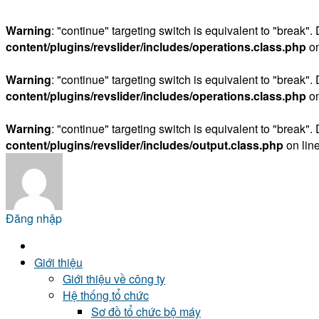
Warning
: "continue" targeting switch is equivalent to "break"
content/plugins/revslider/includes/operations.class.php
on
Warning
: "continue" targeting switch is equivalent to "break"
content/plugins/revslider/includes/operations.class.php
on
Warning
: "continue" targeting switch is equivalent to "break"
content/plugins/revslider/includes/output.class.php
on lin
Đăng nhập
Giới thiệu
Giới thiệu về công ty
Hệ thống tổ chức
Sơ đồ tổ chức bộ máy