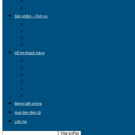
Tin địa phương
Tin tức khác
Sản phẩm – Dịch vụ
Dịch vụ cấp nước
Dịch vụ thoát nước
Dịch vụ công ích, đô thị, MT
Các dịch vụ khác
Hỗ trợ khách hàng
Thông báo
Thông tin giá nước
Đăng ký lắp nước
Địa bàn cấp nước
Hướng dẫn thanh toán
Hướng dẫn sử dụng
Mạng lưới online
Hoá đơn điện tử
Liên hệ