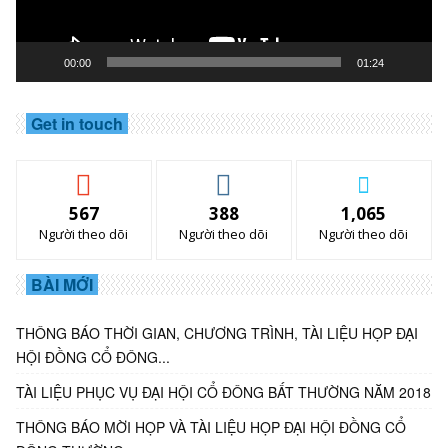
00:00
01:24
Get in touch
567
388
1,065
Người theo dõi
Người theo dõi
Người theo dõi
BÀI MỚI
THÔNG BÁO THỜI GIAN, CHƯƠNG TRÌNH, TÀI LIỆU HỌP ĐẠI
HỘI ĐỒNG CỔ ĐÔNG...
TÀI LIỆU PHỤC VỤ ĐẠI HỘI CỔ ĐÔNG BẤT THƯỜNG NĂM 2018
THÔNG BÁO MỜI HỌP VÀ TÀI LIỆU HỌP ĐẠI HỘI ĐỒNG CỔ