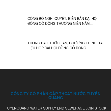
CÔNG BỐ NGHỊ QUYẾT, BIÊN BẢN ĐẠI HỘI
ĐỒNG CỔ ĐÔNG THƯỜNG NIÊN NĂM...
THÔNG BÁO THỜI GIAN, CHƯƠNG TRÌNH, TÀI
LIỆU HỌP ĐẠI HỘI ĐỒNG CỔ ĐÔNG...
CÔNG TY CỔ PHẦN CẤP THOÁT NƯỚC TUYÊN
QUANG
TUYENQUANG WATER SUPPLY END SEWERAGE JOIN STOCK