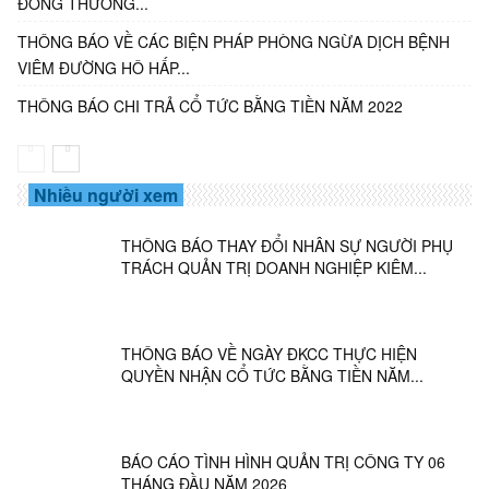
ĐÔNG THƯỜNG...
THÔNG BÁO VỀ CÁC BIỆN PHÁP PHÒNG NGỪA DỊCH BỆNH
VIÊM ĐƯỜNG HÔ HẤP...
THÔNG BÁO CHI TRẢ CỔ TỨC BẰNG TIỀN NĂM 2022
Nhiều người xem
THÔNG BÁO THAY ĐỔI NHÂN SỰ NGƯỜI PHỤ
TRÁCH QUẢN TRỊ DOANH NGHIỆP KIÊM...
THÔNG BÁO VỀ NGÀY ĐKCC THỰC HIỆN
QUYỀN NHẬN CỔ TỨC BẰNG TIỀN NĂM...
BÁO CÁO TÌNH HÌNH QUẢN TRỊ CÔNG TY 06
THÁNG ĐẦU NĂM 2026