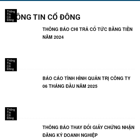
Thông
Tin
THÔNG TIN CỔ ĐÔNG
Cổ
Đông
THÔNG BÁO CHI TRẢ CỔ TỨC BẰNG TIỀN
NĂM 2024
Thông
Tin
Cổ
Đông
BÁO CÁO TÌNH HÌNH QUẢN TRỊ CÔNG TY
06 THÁNG ĐẦU NĂM 2025
Thông
Tin
Cổ
Đông
THÔNG BÁO THAY ĐỔI GIẤY CHỨNG NHẬN
ĐĂNG KÝ DOANH NGHIỆP