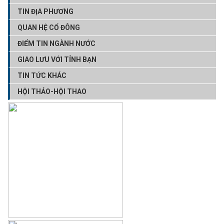
TIN ĐỊA PHƯƠNG
QUAN HỆ CỔ ĐÔNG
ĐIỂM TIN NGÀNH NƯỚC
GIAO LƯU VỚI TỈNH BẠN
TIN TỨC KHÁC
HỘI THẢO-HỘI THAO