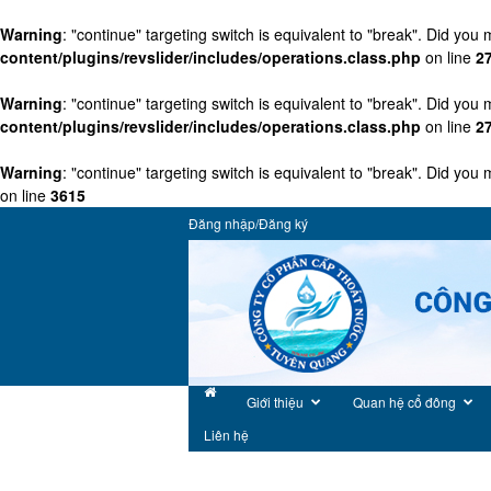
Warning
: "continue" targeting switch is equivalent to "break". Did you
content/plugins/revslider/includes/operations.class.php
on line
2
Warning
: "continue" targeting switch is equivalent to "break". Did you
content/plugins/revslider/includes/operations.class.php
on line
2
Warning
: "continue" targeting switch is equivalent to "break". Did you
on line
3615
Đăng nhập/Đăng ký
Giới thiệu
Quan hệ cổ đông
Liên hệ