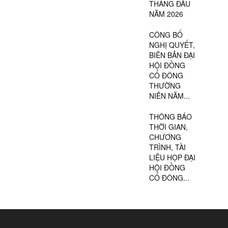
THÁNG ĐẦU
NĂM 2026
CÔNG BỐ
NGHỊ QUYẾT,
BIÊN BẢN ĐẠI
HỘI ĐỒNG
CỔ ĐÔNG
THƯỜNG
NIÊN NĂM...
THÔNG BÁO
THỜI GIAN,
CHƯƠNG
TRÌNH, TÀI
LIỆU HỌP ĐẠI
HỘI ĐỒNG
CỔ ĐÔNG...