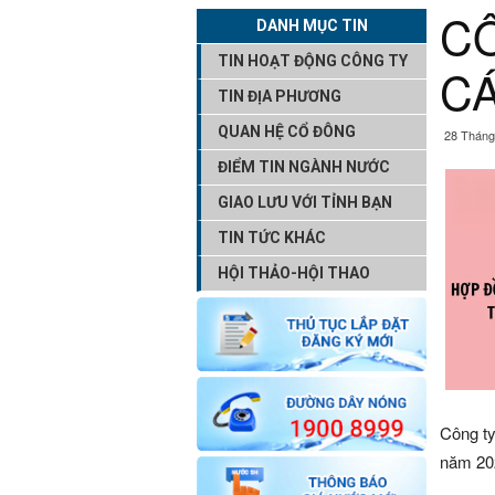
C
DANH MỤC TIN
TIN HOẠT ĐỘNG CÔNG TY
CÁ
TIN ĐỊA PHƯƠNG
QUAN HỆ CỔ ĐÔNG
28 Tháng
ĐIỂM TIN NGÀNH NƯỚC
GIAO LƯU VỚI TỈNH BẠN
TIN TỨC KHÁC
HỘI THẢO-HỘI THAO
Công ty
năm 202