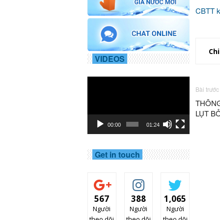
CBTT k
Chi
VIDEOS
Trình
Bài trước
chơi
Video
THÔNG
LỤT BỞ
00:00
01:24
Get in touch
567
388
1,065
Người
Người
Người
theo dõi
theo dõi
theo dõi