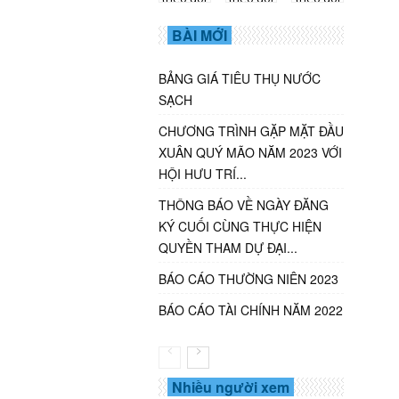
BÀI MỚI
BẢNG GIÁ TIÊU THỤ NƯỚC
SẠCH
CHƯƠNG TRÌNH GẶP MẶT ĐẦU
XUÂN QUÝ MÃO NĂM 2023 VỚI
HỘI HƯU TRÍ...
THÔNG BÁO VỀ NGÀY ĐĂNG
KÝ CUỐI CÙNG THỰC HIỆN
QUYỀN THAM DỰ ĐẠI...
BÁO CÁO THƯỜNG NIÊN 2023
BÁO CÁO TÀI CHÍNH NĂM 2022
Nhiều người xem