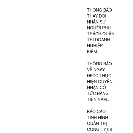
THÔNG BÁO
THAY ĐỔI
NHÂN SỰ
NGƯỜI PHỤ
TRÁCH QUẢN
TRỊ DOANH
NGHIỆP
KIÊM...
THÔNG BÁO
VỀ NGÀY
ĐKCC THỰC
HIỆN QUYỀN
NHẬN CỔ
TỨC BẰNG
TIỀN NĂM...
BÁO CÁO
TÌNH HÌNH
QUẢN TRỊ
CÔNG TY 06