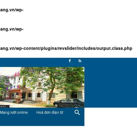
ang.vn/wp-
ang.vn/wp-
g.vn/wp-content/plugins/revslider/includes/output.class.php
Mạng lưới online
Hoá đơn điện tử