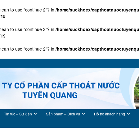
 mean to use "continue 2"? in
/home/suckhoex/capthoatnuoctuyenqu
715
 mean to use "continue 2"? in
/home/suckhoex/capthoatnuoctuyenqu
719
 mean to use "continue 2"? in
/home/suckhoex/capthoatnuoctuyenquan
Tin tức – Sự kiện
Sản phẩm – Dịch vụ
Hỗ trợ khách hàng