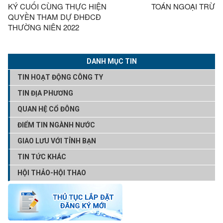
KÝ CUỐI CÙNG THỰC HIỆN
TOÁN NGOẠI TRỪ
QUYỀN THAM DỰ ĐHĐCĐ
THƯỜNG NIÊN 2022
DANH MỤC TIN
TIN HOẠT ĐỘNG CÔNG TY
TIN ĐỊA PHƯƠNG
QUAN HỆ CỔ ĐÔNG
ĐIỂM TIN NGÀNH NƯỚC
GIAO LƯU VỚI TỈNH BẠN
TIN TỨC KHÁC
HỘI THẢO-HỘI THAO