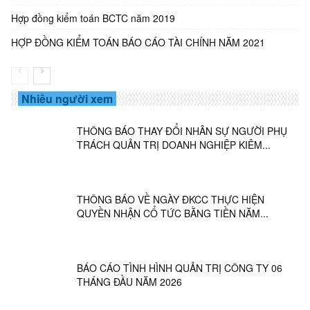
Hợp đồng kiểm toán BCTC năm 2019
HỢP ĐỒNG KIỂM TOÁN BÁO CÁO TÀI CHÍNH NĂM 2021
Nhiều người xem
THÔNG BÁO THAY ĐỔI NHÂN SỰ NGƯỜI PHỤ
TRÁCH QUẢN TRỊ DOANH NGHIỆP KIÊM...
THÔNG BÁO VỀ NGÀY ĐKCC THỰC HIỆN
QUYỀN NHẬN CỔ TỨC BẰNG TIỀN NĂM...
BÁO CÁO TÌNH HÌNH QUẢN TRỊ CÔNG TY 06
THÁNG ĐẦU NĂM 2026