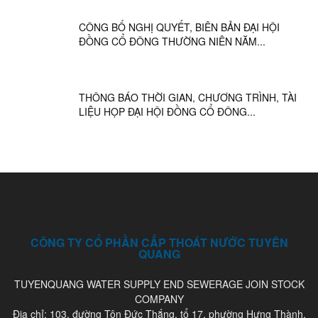
CÔNG BỐ NGHỊ QUYẾT, BIÊN BẢN ĐẠI HỘI
ĐỒNG CỔ ĐÔNG THƯỜNG NIÊN NĂM...
THÔNG BÁO THỜI GIAN, CHƯƠNG TRÌNH, TÀI
LIỆU HỌP ĐẠI HỘI ĐỒNG CỔ ĐÔNG...
CÔNG TY CỔ PHẦN CẤP THOÁT NƯỚC TUYÊN
QUANG
TUYENQUANG WATER SUPPLY END SEWERAGE JOIN STOCK
COMPANY
Địa chỉ: 103, đường Tôn Đức Thắng, tổ 17, phường Hưng Thành,