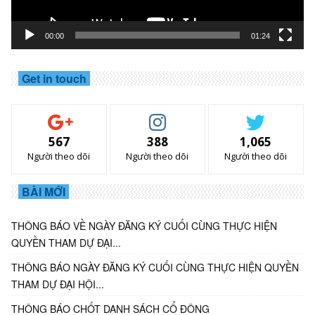
00:00
01:24
Get in touch
567
388
1,065
Người theo dõi
Người theo dõi
Người theo dõi
BÀI MỚI
THÔNG BÁO VỀ NGÀY ĐĂNG KÝ CUỐI CÙNG THỰC HIỆN
QUYỀN THAM DỰ ĐẠI...
THÔNG BÁO NGÀY ĐĂNG KÝ CUỐI CÙNG THỰC HIỆN QUYỀN
THAM DỰ ĐẠI HỘI...
THÔNG BÁO CHỐT DANH SÁCH CỔ ĐÔNG