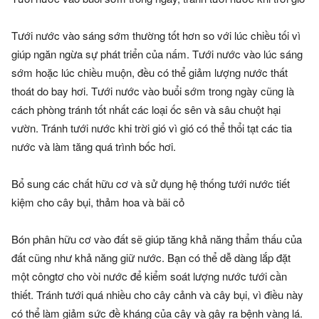
Tưới nước vào sáng sớm thường tốt hơn so với lúc chiều tối vì
giúp ngăn ngừa sự phát triển của nấm. Tưới nước vào lúc sáng
sớm hoặc lúc chiều muộn, đều có thể giảm lượng nước thất
thoát do bay hơi. Tưới nước vào buổi sớm trong ngày cũng là
cách phòng tránh tốt nhất các loại ốc sên và sâu chuột hại
vườn. Tránh tưới nước khi trời gió vì gió có thể thổi tạt các tia
nước và làm tăng quá trình bốc hơi.
Bổ sung các chất hữu cơ và sử dụng hệ thống tưới nước tiết
kiệm cho cây bụi, thảm hoa và bãi cỏ
Bón phân hữu cơ vào đất sẽ giúp tăng khả năng thẩm thấu của
đất cũng như khả năng giữ nước. Bạn có thể dễ dàng lắp đặt
một côngtơ cho vòi nước để kiểm soát lượng nước tưới cần
thiết. Tránh tưới quá nhiều cho cây cảnh và cây bụi, vì điều này
có thể làm giảm sức đề kháng của cây và gây ra bệnh vàng lá.