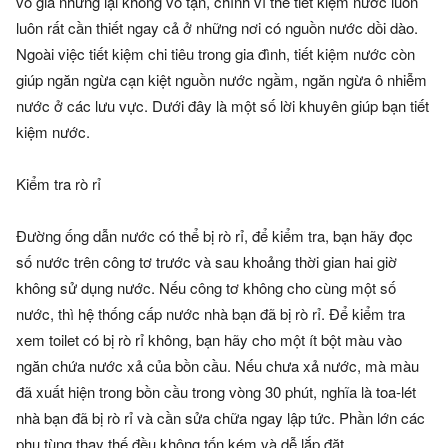
vô giá nhưng lại không vô tận, chính vì thế tiết kiệm nước luôn
luôn rất cần thiết ngay cả ở những nơi có nguồn nước dồi dào.
Ngoài việc tiết kiệm chi tiêu trong gia đình, tiết kiệm nước còn
giúp ngăn ngừa cạn kiệt nguồn nước ngầm, ngăn ngừa ô nhiễm
nước ở các lưu vực. Dưới đây là một số lời khuyên giúp bạn tiết
kiệm nước.
Kiểm tra rò rỉ
Đường ống dẫn nước có thể bị rò rỉ, để kiểm tra, bạn hãy đọc
số nước trên công tơ trước và sau khoảng thời gian hai giờ
không sử dụng nước. Nếu công tơ không cho cùng một số
nước, thì hệ thống cấp nước nhà bạn đã bị rò rỉ. Để kiểm tra
xem toilet có bị rò rỉ không, bạn hãy cho một ít bột màu vào
ngăn chứa nước xả của bồn cầu. Nếu chưa xả nước, mà màu
đã xuất hiện trong bồn cầu trong vòng 30 phút, nghĩa là toa-lét
nhà bạn đã bị rò rỉ và cần sửa chữa ngay lập tức. Phần lớn các
phụ tùng thay thế đều không tốn kém và dễ lắp đặt.