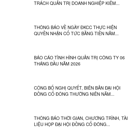
TRÁCH QUẢN TRỊ DOANH NGHIỆP KIÊM...
THÔNG BÁO VỀ NGÀY ĐKCC THỰC HIỆN
QUYỀN NHẬN CỔ TỨC BẰNG TIỀN NĂM...
BÁO CÁO TÌNH HÌNH QUẢN TRỊ CÔNG TY 06
THÁNG ĐẦU NĂM 2026
CÔNG BỐ NGHỊ QUYẾT, BIÊN BẢN ĐẠI HỘI
ĐỒNG CỔ ĐÔNG THƯỜNG NIÊN NĂM...
THÔNG BÁO THỜI GIAN, CHƯƠNG TRÌNH, TÀI
LIỆU HỌP ĐẠI HỘI ĐỒNG CỔ ĐÔNG...