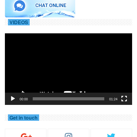
VIDEOS
Trình
chơi
Video
00:00
01:24
Get in touch