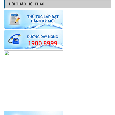
HỘI THẢO-HỘI THAO