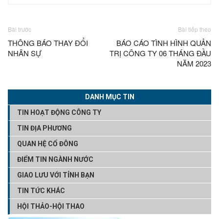
Bài trước
Bài tiếp theo
THÔNG BÁO THAY ĐỔI
BÁO CÁO TÌNH HÌNH QUẢN
NHÂN SỰ
TRỊ CÔNG TY 06 THÁNG ĐẦU
NĂM 2023
DANH MỤC TIN
TIN HOẠT ĐỘNG CÔNG TY
TIN ĐỊA PHƯƠNG
QUAN HỆ CỔ ĐÔNG
ĐIỂM TIN NGÀNH NƯỚC
GIAO LƯU VỚI TỈNH BẠN
TIN TỨC KHÁC
HỘI THẢO-HỘI THAO