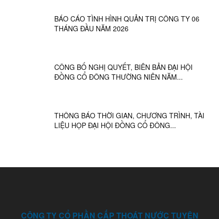
BÁO CÁO TÌNH HÌNH QUẢN TRỊ CÔNG TY 06
THÁNG ĐẦU NĂM 2026
CÔNG BỐ NGHỊ QUYẾT, BIÊN BẢN ĐẠI HỘI
ĐỒNG CỔ ĐÔNG THƯỜNG NIÊN NĂM...
THÔNG BÁO THỜI GIAN, CHƯƠNG TRÌNH, TÀI
LIỆU HỌP ĐẠI HỘI ĐỒNG CỔ ĐÔNG...
CÔNG TY CỔ PHẦN CẤP THOÁT NƯỚC TUYÊN