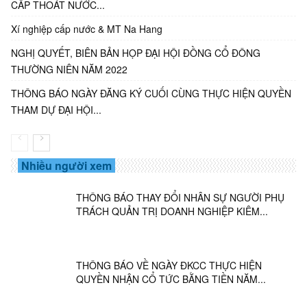
CẤP THOÁT NƯỚC...
Xí nghiệp cấp nước & MT Na Hang
NGHỊ QUYẾT, BIÊN BẢN HỌP ĐẠI HỘI ĐỒNG CỔ ĐÔNG
THƯỜNG NIÊN NĂM 2022
THÔNG BÁO NGÀY ĐĂNG KÝ CUỐI CÙNG THỰC HIỆN QUYỀN
THAM DỰ ĐẠI HỘI...
Nhiều người xem
THÔNG BÁO THAY ĐỔI NHÂN SỰ NGƯỜI PHỤ
TRÁCH QUẢN TRỊ DOANH NGHIỆP KIÊM...
THÔNG BÁO VỀ NGÀY ĐKCC THỰC HIỆN
QUYỀN NHẬN CỔ TỨC BẰNG TIỀN NĂM...