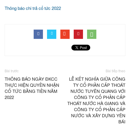
Thông báo chi trả cổ tức 2022
Bài trước
Bài tiếp theo
THÔNG BÁO NGÀY ĐKCC
LỄ KẾT NGHĨA GIỮA CÔNG
THỰC HIỆN QUYỀN NHẬN
TY CỔ PHẦN CẤP THOÁT
CỔ TỨC BẰNG TIỀN NĂM
NƯỚC TUYÊN QUANG VỚI
2022
CÔNG TY CỔ PHẦN CẤP
THOÁT NƯỚC HÀ GIANG VÀ
CÔNG TY CỔ PHẦN CẤP
NƯỚC VÀ XÂY DỰNG YÊN
BÁI