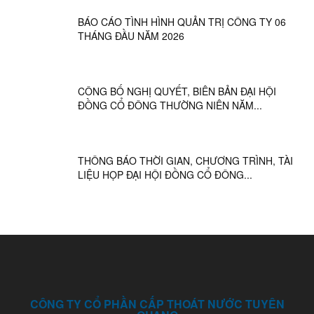
BÁO CÁO TÌNH HÌNH QUẢN TRỊ CÔNG TY 06
THÁNG ĐẦU NĂM 2026
CÔNG BỐ NGHỊ QUYẾT, BIÊN BẢN ĐẠI HỘI
ĐỒNG CỔ ĐÔNG THƯỜNG NIÊN NĂM...
THÔNG BÁO THỜI GIAN, CHƯƠNG TRÌNH, TÀI
LIỆU HỌP ĐẠI HỘI ĐỒNG CỔ ĐÔNG...
CÔNG TY CỔ PHẦN CẤP THOÁT NƯỚC TUYÊN