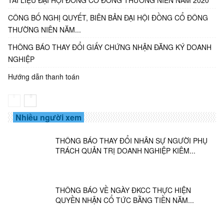
TÀI LIỆU ĐẠI HỘI ĐỒNG CỔ ĐÔNG THƯỜNG NIÊN NĂM 2020
CÔNG BỐ NGHỊ QUYẾT, BIÊN BẢN ĐẠI HỘI ĐỒNG CỔ ĐÔNG
THƯỜNG NIÊN NĂM...
THÔNG BÁO THAY ĐỔI GIẤY CHỨNG NHẬN ĐĂNG KÝ DOANH
NGHIỆP
Hướng dẫn thanh toán
Nhiều người xem
THÔNG BÁO THAY ĐỔI NHÂN SỰ NGƯỜI PHỤ
TRÁCH QUẢN TRỊ DOANH NGHIỆP KIÊM...
THÔNG BÁO VỀ NGÀY ĐKCC THỰC HIỆN
QUYỀN NHẬN CỔ TỨC BẰNG TIỀN NĂM...