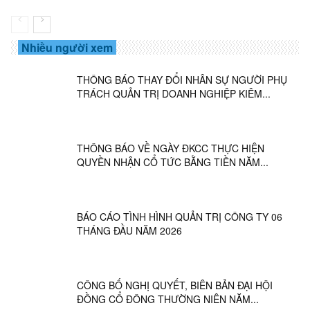
Nhiều người xem
THÔNG BÁO THAY ĐỔI NHÂN SỰ NGƯỜI PHỤ
TRÁCH QUẢN TRỊ DOANH NGHIỆP KIÊM...
THÔNG BÁO VỀ NGÀY ĐKCC THỰC HIỆN
QUYỀN NHẬN CỔ TỨC BẰNG TIỀN NĂM...
BÁO CÁO TÌNH HÌNH QUẢN TRỊ CÔNG TY 06
THÁNG ĐẦU NĂM 2026
CÔNG BỐ NGHỊ QUYẾT, BIÊN BẢN ĐẠI HỘI
ĐỒNG CỔ ĐÔNG THƯỜNG NIÊN NĂM...