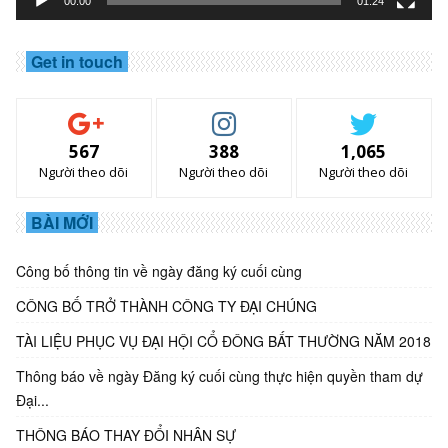
00:00
01:24
Get in touch
567
388
1,065
Người theo dõi
Người theo dõi
Người theo dõi
BÀI MỚI
Công bố thông tin về ngày đăng ký cuối cùng
CÔNG BỐ TRỞ THÀNH CÔNG TY ĐẠI CHÚNG
TÀI LIỆU PHỤC VỤ ĐẠI HỘI CỔ ĐÔNG BẤT THƯỜNG NĂM 2018
Thông báo về ngày Đăng ký cuối cùng thực hiện quyền tham dự
Đại...
THÔNG BÁO THAY ĐỔI NHÂN SỰ