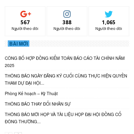
567
388
1,065
Người theo dõi
Người theo dõi
Người theo dõi
BÀI MỚI
CÔNG BỐ HỢP ĐỒNG KIỂM TOÁN BÁO CÁO TÀI CHÍNH NĂM
2025
THÔNG BÁO NGÀY ĐĂNG KÝ CUỐI CÙNG THỰC HIỆN QUYỀN
THAM DỰ ĐẠI HỘI...
Phòng Kế hoạch – Kỹ Thuật
THÔNG BÁO THAY ĐỔI NHÂN SỰ
THÔNG BÁO MỜI HỌP VÀ TÀI LIỆU HỌP ĐẠI HỘI ĐỒNG CỔ
ĐÔNG THƯỜNG...