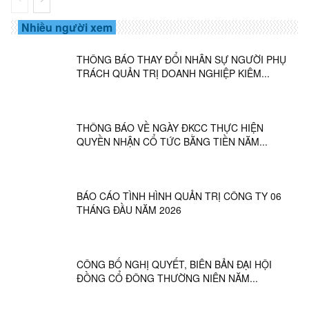
Nhiều người xem
THÔNG BÁO THAY ĐỔI NHÂN SỰ NGƯỜI PHỤ
TRÁCH QUẢN TRỊ DOANH NGHIỆP KIÊM...
THÔNG BÁO VỀ NGÀY ĐKCC THỰC HIỆN
QUYỀN NHẬN CỔ TỨC BẰNG TIỀN NĂM...
BÁO CÁO TÌNH HÌNH QUẢN TRỊ CÔNG TY 06
THÁNG ĐẦU NĂM 2026
CÔNG BỐ NGHỊ QUYẾT, BIÊN BẢN ĐẠI HỘI
ĐỒNG CỔ ĐÔNG THƯỜNG NIÊN NĂM...