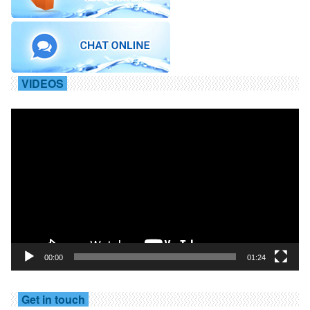
VIDEOS
Trình
chơi
Video
00:00
01:24
Get in touch