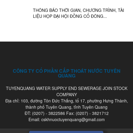
THÔNG BÁO THỜI GIAN, CHƯƠNG TRÌNH, TÀI
LIỆU HỌP ĐẠI HỘI ĐỒNG CỔ ĐÔNG...
CÔNG TY CỔ PHẦN CẤP THOÁT NƯỚC TUYÊN
QUANG
TUYENQUANG WATER SUPPLY END SEWERAGE JOIN STOCK
COMPANY
Địa chỉ: 103, đường Tôn Đức Thắng, tổ 17, phường Hưng Thành,
thành phố Tuyên Quang, tỉnh Tuyên Quang
ĐT: (0207) - 3822586 Fax: (0207) - 3821712
Email: cskhnuoctuyenquang@gmail.com