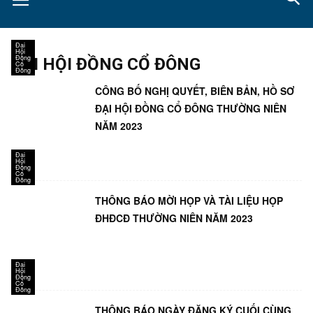
Đại
Hội
Đồng
ĐẠI HỘI ĐỒNG CỔ ĐÔNG
Cổ
Đông
CÔNG BỐ NGHỊ QUYẾT, BIÊN BẢN, HỒ SƠ
ĐẠI HỘI ĐỒNG CỔ ĐÔNG THƯỜNG NIÊN
NĂM 2023
Đại
Hội
Đồng
Cổ
Đông
THÔNG BÁO MỜI HỌP VÀ TÀI LIỆU HỌP
ĐHĐCĐ THƯỜNG NIÊN NĂM 2023
Đại
Hội
Đồng
Cổ
Đông
THÔNG BÁO NGÀY ĐĂNG KÝ CUỐI CÙNG