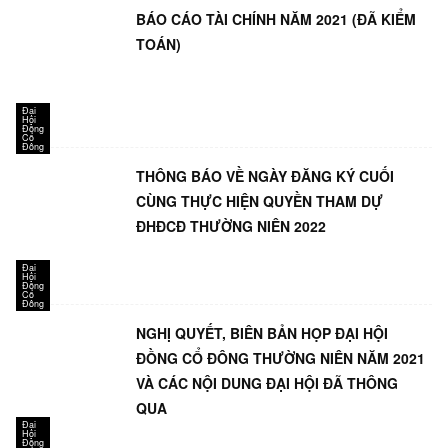
BÁO CÁO TÀI CHÍNH NĂM 2021 (ĐÃ KIỂM
TOÁN)
Đại
Hội
Đồng
Cổ
Đông
THÔNG BÁO VỀ NGÀY ĐĂNG KÝ CUỐI
CÙNG THỰC HIỆN QUYỀN THAM DỰ
ĐHĐCĐ THƯỜNG NIÊN 2022
Đại
Hội
Đồng
Cổ
Đông
NGHỊ QUYẾT, BIÊN BẢN HỌP ĐẠI HỘI
ĐỒNG CỔ ĐÔNG THƯỜNG NIÊN NĂM 2021
VÀ CÁC NỘI DUNG ĐẠI HỘI ĐÃ THÔNG
QUA
Đại
Hội
Đồng