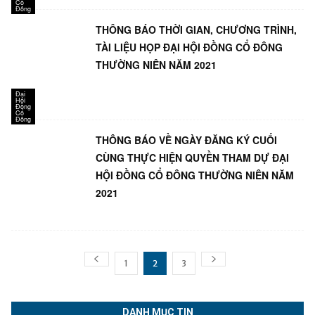
Cổ
Đông
THÔNG BÁO THỜI GIAN, CHƯƠNG TRÌNH,
TÀI LIỆU HỌP ĐẠI HỘI ĐỒNG CỔ ĐÔNG
THƯỜNG NIÊN NĂM 2021
Đại
Hội
Đồng
Cổ
Đông
THÔNG BÁO VỀ NGÀY ĐĂNG KÝ CUỐI
CÙNG THỰC HIỆN QUYỀN THAM DỰ ĐẠI
HỘI ĐỒNG CỔ ĐÔNG THƯỜNG NIÊN NĂM
2021
1
2
3
DANH MỤC TIN