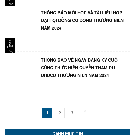
Cổ
Đông
THÔNG BÁO MỜI HỌP VÀ TÀI LIỆU HỌP
ĐẠI HỘI ĐỒNG CỔ ĐÔNG THƯỜNG NIÊN
NĂM 2024
Đại
Hội
Đồng
Cổ
Đông
THÔNG BÁO VỀ NGÀY ĐĂNG KÝ CUỐI
CÙNG THỰC HIỆN QUYỀN THAM DỰ
ĐHĐCĐ THƯỜNG NIÊN NĂM 2024
1
2
3
DANH MỤC TIN