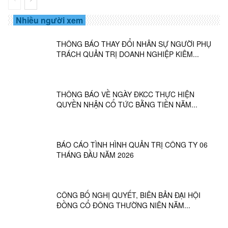
Nhiều người xem
THÔNG BÁO THAY ĐỔI NHÂN SỰ NGƯỜI PHỤ
TRÁCH QUẢN TRỊ DOANH NGHIỆP KIÊM...
THÔNG BÁO VỀ NGÀY ĐKCC THỰC HIỆN
QUYỀN NHẬN CỔ TỨC BẰNG TIỀN NĂM...
BÁO CÁO TÌNH HÌNH QUẢN TRỊ CÔNG TY 06
THÁNG ĐẦU NĂM 2026
CÔNG BỐ NGHỊ QUYẾT, BIÊN BẢN ĐẠI HỘI
ĐỒNG CỔ ĐÔNG THƯỜNG NIÊN NĂM...