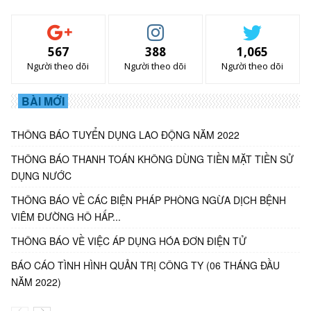
567
388
1,065
Người theo dõi
Người theo dõi
Người theo dõi
BÀI MỚI
THÔNG BÁO TUYỂN DỤNG LAO ĐỘNG NĂM 2022
THÔNG BÁO THANH TOÁN KHÔNG DÙNG TIỀN MẶT TIỀN SỬ
DỤNG NƯỚC
THÔNG BÁO VỀ CÁC BIỆN PHÁP PHÒNG NGỪA DỊCH BỆNH
VIÊM ĐƯỜNG HÔ HẤP...
THÔNG BÁO VỀ VIỆC ÁP DỤNG HÓA ĐƠN ĐIỆN TỬ
BÁO CÁO TÌNH HÌNH QUẢN TRỊ CÔNG TY (06 THÁNG ĐẦU
NĂM 2022)