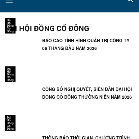
Đại
Hội
Đồng
ĐẠI HỘI ĐỒNG CỔ ĐÔNG
Cổ
Đông
BÁO CÁO TÌNH HÌNH QUẢN TRỊ CÔNG TY
06 THÁNG ĐẦU NĂM 2026
Đại
Hội
Đồng
Cổ
Đông
CÔNG BỐ NGHỊ QUYẾT, BIÊN BẢN ĐẠI HỘI
ĐỒNG CỔ ĐÔNG THƯỜNG NIÊN NĂM 2026
Đại
Hội
Đồng
Cổ
Đông
THÔNG BÁO THỜI GIAN, CHƯƠNG TRÌNH,