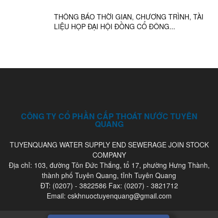
THÔNG BÁO THỜI GIAN, CHƯƠNG TRÌNH, TÀI
LIỆU HỌP ĐẠI HỘI ĐỒNG CỔ ĐÔNG...
CÔNG TY CỔ PHẦN CẤP THOÁT NƯỚC TUYÊN
QUANG
TUYENQUANG WATER SUPPLY END SEWERAGE JOIN STOCK
COMPANY
Địa chỉ: 103, đường Tôn Đức Thắng, tổ 17, phường Hưng Thành,
thành phố Tuyên Quang, tỉnh Tuyên Quang
ĐT: (0207) - 3822586 Fax: (0207) - 3821712
Email: cskhnuoctuyenquang@gmail.com