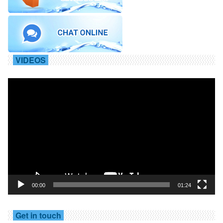
VIDEOS
Trình
chơi
Video
00:00
01:24
Get in touch