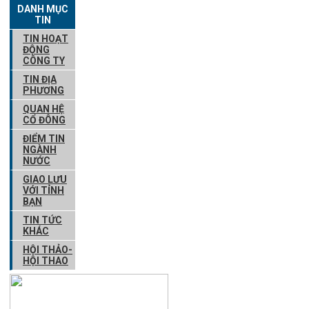
DANH MỤC
TIN
TIN HOẠT
ĐỘNG
CÔNG TY
TIN ĐỊA
PHƯƠNG
QUAN HỆ
CỔ ĐÔNG
ĐIỂM TIN
NGÀNH
NƯỚC
GIAO LƯU
VỚI TỈNH
BẠN
TIN TỨC
KHÁC
HỘI THẢO-
HỘI THAO