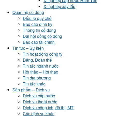
Xí nghiệp cấp nước Hàm Yên
Xí nghiệp xây lắp
Quan hệ cổ đông
Điều lệ quy chế
Báo cáo định kỳ
Thông tin cổ đông
Đại hội đồng cổ đông
Báo cáo tài chính
Tin tức – Sự kiện
Tin hoạt động công ty
Đảng, Đoàn thể
Tin tức ngành nước
Hội thảo – Hội thao
Tin địa phương
Tin tức khác
Sản phẩm – Dịch vụ
Dịch vụ cấp nước
Dịch vụ thoát nước
Dịch vụ công ích, đô thị, MT
Các dịch vụ khác