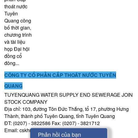
thoát nước
Tuyên
Quang công
bố thời gian,
chương trình
và tài liệu
họp Đại hội
đồng cổ
đông...
CÔNG TY CỔ PHẦN CẤP THOÁT NƯỚC TUYÊN
QUANG
TUYENQUANG WATER SUPPLY END SEWERAGE JOIN
STOCK COMPANY
Địa chỉ: 103, đường Tôn Đức Thắng, tổ 17, phường Hưng
Thành, thành phố Tuyên Quang, tỉnh Tuyên Quang
ĐT: (0207) - 3822586 Fax: (0207) - 3821712
Email: cskhnuoctuyenquang@gmail.com
Phản hồi của bạn
© Thiết kế và xây dựng 2017 - WWW.KIT.COM.VN