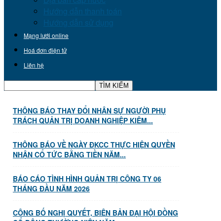
Hướng dẫn thanh toán
Hướng dẫn sử dụng
Mạng lưới online
Hoá đơn điện tử
Liên hệ
THÔNG BÁO THAY ĐỔI NHÂN SỰ NGƯỜI PHỤ
TRÁCH QUẢN TRỊ DOANH NGHIỆP KIÊM...
THÔNG BÁO VỀ NGÀY ĐKCC THỰC HIỆN QUYỀN
NHẬN CỔ TỨC BẰNG TIỀN NĂM...
BÁO CÁO TÌNH HÌNH QUẢN TRỊ CÔNG TY 06
THÁNG ĐẦU NĂM 2026
CÔNG BỐ NGHỊ QUYẾT, BIÊN BẢN ĐẠI HỘI ĐỒNG