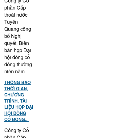
Công ty Cổ
phần Cấp
thoát nước
Tuyên
Quang công
bố Nghị
quyết, Biên
bản họp Đại
hội đồng cổ
đông thường
niên năm...
THÔNG BÁO
THỜI GIAN,
CHƯƠNG
TRÌNH, TÀI
LIỆU HỌP ĐẠI
HỘI ĐỒNG
CỔ ĐÔNG...
Công ty Cổ
phần Cấp