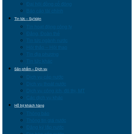
Đại hội đồng cổ đông
Báo cáo tài chính
Tin tức – Sự kiện
Tin hoạt động công ty
Đảng, Đoàn thể
Tin tức ngành nước
Hội thảo – Hội thao
Tin địa phương
Tin tức khác
Sản phẩm – Dịch vụ
Dịch vụ cấp nước
Dịch vụ thoát nước
Dịch vụ công ích, đô thị, MT
Các dịch vụ khác
Hỗ trợ khách hàng
Thông báo
Thông tin giá nước
Đăng ký lắp nước
Địa bàn cấp nước