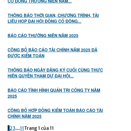
CỔ ĐÔNG THƯỜNG NIÊN NĂM...
THÔNG BÁO THỜI GIAN, CHƯƠNG TRÌNH, TÀI
LIỆU HỌP ĐẠI HỘI ĐỒNG CỔ ĐÔNG...
BÁO CÁO THƯỜNG NIÊN NĂM 2025
CÔNG BỐ BÁO CÁO TÀI CHÍNH NĂM 2025 ĐÃ
ĐƯỢC KIỂM TOÁN
THÔNG BÁO NGÀY ĐĂNG KÝ CUỐI CÙNG THỰC
HIỆN QUYỀN THAM DỰ ĐẠI HỘI...
BÁO CÁO TÌNH HÌNH QUẢN TRỊ CÔNG TY NĂM
2025
CÔNG BỐ HỢP ĐỒNG KIỂM TOÁN BÁO CÁO TÀI
CHÍNH NĂM 2025
1
2
3
...
11
Trang 1 của 11