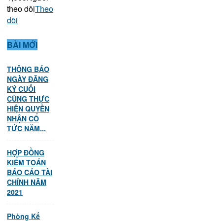
theo dõi
Theo
dõi
BÀI MỚI
THÔNG BÁO
NGÀY ĐĂNG
KÝ CUỐI
CÙNG THỰC
HIỆN QUYỀN
NHẬN CỔ
TỨC NĂM...
HỢP ĐỒNG
KIỂM TOÁN
BÁO CÁO TÀI
CHÍNH NĂM
2021
Phòng Kế