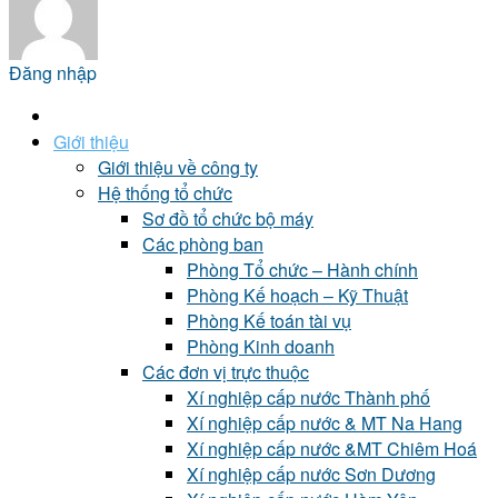
Đăng nhập
Giới thiệu
Giới thiệu về công ty
Hệ thống tổ chức
Sơ đồ tổ chức bộ máy
Các phòng ban
Phòng Tổ chức – Hành chính
Phòng Kế hoạch – Kỹ Thuật
Phòng Kế toán tài vụ
Phòng Kinh doanh
Các đơn vị trực thuộc
Xí nghiệp cấp nước Thành phố
Xí nghiệp cấp nước & MT Na Hang
Xí nghiệp cấp nước &MT Chiêm Hoá
Xí nghiệp cấp nước Sơn Dương