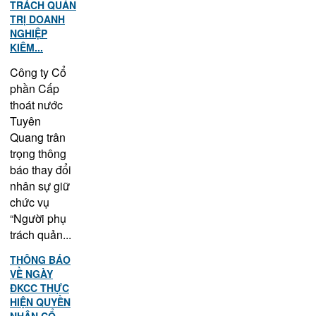
TRÁCH QUẢN
TRỊ DOANH
NGHIỆP
KIÊM...
Công ty Cổ
phần Cấp
thoát nước
Tuyên
Quang trân
trọng thông
báo thay đổi
nhân sự giữ
chức vụ
“Người phụ
trách quản...
THÔNG BÁO
VỀ NGÀY
ĐKCC THỰC
HIỆN QUYỀN