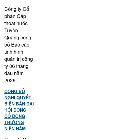
Công ty Cổ
phần Cấp
thoát nước
Tuyên
Quang công
bố Báo cáo
tình hình
quản trị công
ty 06 tháng
đầu năm
2026...
CÔNG BỐ
NGHỊ QUYẾT,
BIÊN BẢN ĐẠI
HỘI ĐỒNG
CỔ ĐÔNG
THƯỜNG
NIÊN NĂM...