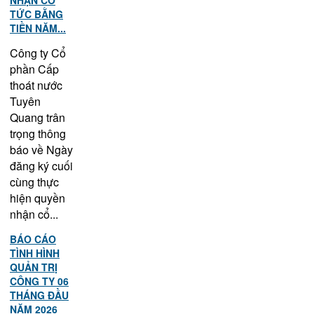
NHẬN CỔ
TỨC BẰNG
TIỀN NĂM...
Công ty Cổ
phần Cấp
thoát nước
Tuyên
Quang trân
trọng thông
báo về Ngày
đăng ký cuối
cùng thực
hiện quyền
nhận cổ...
BÁO CÁO
TÌNH HÌNH
QUẢN TRỊ
CÔNG TY 06
THÁNG ĐẦU
NĂM 2026