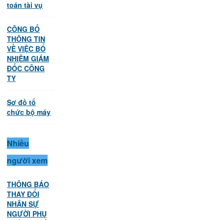
toán tài vụ
CÔNG BỐ
THÔNG TIN
VỀ VIỆC BỔ
NHIỆM GIÁM
ĐỐC CÔNG
TY
Sơ đồ tổ
chức bộ máy
Nhiều
người xem
THÔNG BÁO
THAY ĐỔI
NHÂN SỰ
NGƯỜI PHỤ