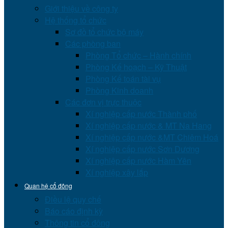
Giới thiệu về công ty
Hệ thống tổ chức
Sơ đồ tổ chức bộ máy
Các phòng ban
Phòng Tổ chức – Hành chính
Phòng Kế hoạch – Kỹ Thuật
Phòng Kế toán tài vụ
Phòng Kinh doanh
Các đơn vị trực thuộc
Xí nghiệp cấp nước Thành phố
Xí nghiệp cấp nước & MT Na Hang
Xí nghiệp cấp nước &MT Chiêm Hoá
Xí nghiệp cấp nước Sơn Dương
Xí nghiệp cấp nước Hàm Yên
Xí nghiệp xây lắp
Quan hệ cổ đông
Điều lệ quy chế
Báo cáo định kỳ
Thông tin cổ đông