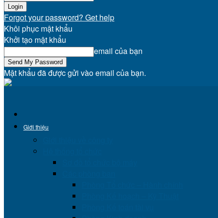
Forgot your password? Get help
Khôi phục mật khẩu
Khởi tạo mật khẩu
email của bạn
Mật khẩu đã được gửi vào email của bạn.
Giới thiệu
Giới thiệu về công ty
Hệ thống tổ chức
Sơ đồ tổ chức bộ máy
Các phòng ban
Phòng Tổ chức – Hành chính
Phòng Kế hoạch – Kỹ Thuật
Phòng Kế toán tài vụ