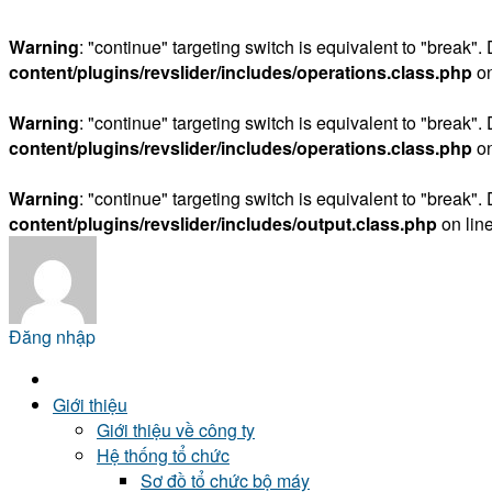
Warning
: "continue" targeting switch is equivalent to "break"
content/plugins/revslider/includes/operations.class.php
on
Warning
: "continue" targeting switch is equivalent to "break"
content/plugins/revslider/includes/operations.class.php
on
Warning
: "continue" targeting switch is equivalent to "break"
content/plugins/revslider/includes/output.class.php
on lin
Đăng nhập
Giới thiệu
Giới thiệu về công ty
Hệ thống tổ chức
Sơ đồ tổ chức bộ máy