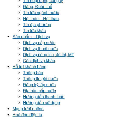
Tin hoạt động công ty
Đảng, Đoàn thể
Tin tức ngành nước
Hội thảo – Hội thao
Tin địa phương
Tin tức khác
Sản phẩm – Dịch vụ
Dịch vụ cấp nước
Dịch vụ thoát nước
Dịch vụ công ích, đô thị, MT
Các dịch vụ khác
Hỗ trợ khách hàng
Thông báo
Thông tin giá nước
Đăng ký lắp nước
Địa bàn cấp nước
Hướng dẫn thanh toán
Hướng dẫn sử dụng
Mạng lưới online
Hoá đơn điện tử