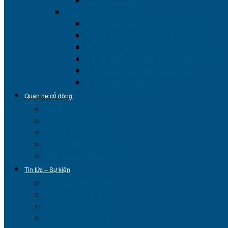
Phòng Kinh doanh
Các đơn vị trực thuộc
Xí nghiệp cấp nước Thành phố
Xí nghiệp cấp nước & MT Na Hang
Xí nghiệp cấp nước &MT Chiêm Hoá
Xí nghiệp cấp nước Sơn Dương
Xí nghiệp cấp nước Hàm Yên
Xí nghiệp xây lắp
Quan hệ cổ đông
Điều lệ quy chế
Báo cáo định kỳ
Thông tin cổ đông
Đại hội đồng cổ đông
Báo cáo tài chính
Tin tức – Sự kiện
Tin hoạt động công ty
Đảng, Đoàn thể
Tin tức ngành nước
Hội thảo – Hội thao