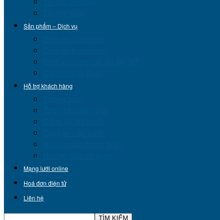
Tin địa phương
Tin tức khác
Sản phẩm – Dịch vụ
Dịch vụ cấp nước
Dịch vụ thoát nước
Dịch vụ công ích, đô thị, MT
Các dịch vụ khác
Hỗ trợ khách hàng
Thông báo
Thông tin giá nước
Đăng ký lắp nước
Địa bàn cấp nước
Hướng dẫn thanh toán
Hướng dẫn sử dụng
Mạng lưới online
Hoá đơn điện tử
Liên hệ