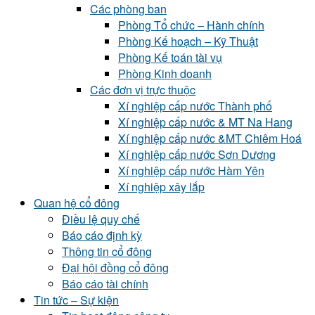
Các phòng ban
Phòng Tổ chức – Hành chính
Phòng Kế hoạch – Kỹ Thuật
Phòng Kế toán tài vụ
Phòng Kinh doanh
Các đơn vị trực thuộc
Xí nghiệp cấp nước Thành phố
Xí nghiệp cấp nước & MT Na Hang
Xí nghiệp cấp nước &MT Chiêm Hoá
Xí nghiệp cấp nước Sơn Dương
Xí nghiệp cấp nước Hàm Yên
Xí nghiệp xây lắp
Quan hệ cổ đông
Điều lệ quy chế
Báo cáo định kỳ
Thông tin cổ đông
Đại hội đồng cổ đông
Báo cáo tài chính
Tin tức – Sự kiện