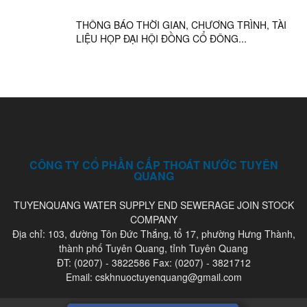
THÔNG BÁO THỜI GIAN, CHƯƠNG TRÌNH, TÀI
LIỆU HỌP ĐẠI HỘI ĐỒNG CỔ ĐÔNG...
CÔNG TY CỔ PHẦN CẤP THOÁT NƯỚC TUYÊN
QUANG
TUYENQUANG WATER SUPPLY END SEWERAGE JOIN STOCK
COMPANY
Địa chỉ: 103, đường Tôn Đức Thắng, tổ 17, phường Hưng Thành,
thành phố Tuyên Quang, tỉnh Tuyên Quang
ĐT: (0207) - 3822586 Fax: (0207) - 3821712
Email: cskhnuoctuyenquang@gmail.com