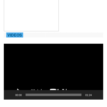
VIDEOS
Trình
chơi
Video
00:00
01:24