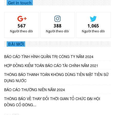
Get in touch
567
388
1,065
Người theo dõi
Người theo dõi
Người theo dõi
BÀI MỚI
BÁO CÁO TÌNH HÌNH QUẢN TRỊ CÔNG TY NĂM 2024
HỢP ĐỒNG KIỂM TOÁN BÁO CÁO TÀI CHÍNH NĂM 2021
THÔNG BÁO THANH TOÁN KHÔNG DÙNG TIỀN MẶT TIỀN SỬ
DỤNG NƯỚC
BÁO CÁO THƯỜNG NIÊN NĂM 2024
THÔNG BÁO VỀ THAY ĐỔI THỜI GIAN TỔ CHỨC ĐẠI HỘI
ĐỒNG CỔ ĐÔNG...