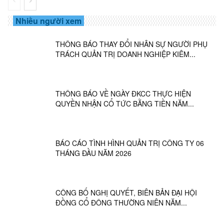
Nhiều người xem
THÔNG BÁO THAY ĐỔI NHÂN SỰ NGƯỜI PHỤ
TRÁCH QUẢN TRỊ DOANH NGHIỆP KIÊM...
THÔNG BÁO VỀ NGÀY ĐKCC THỰC HIỆN
QUYỀN NHẬN CỔ TỨC BẰNG TIỀN NĂM...
BÁO CÁO TÌNH HÌNH QUẢN TRỊ CÔNG TY 06
THÁNG ĐẦU NĂM 2026
CÔNG BỐ NGHỊ QUYẾT, BIÊN BẢN ĐẠI HỘI
ĐỒNG CỔ ĐÔNG THƯỜNG NIÊN NĂM...