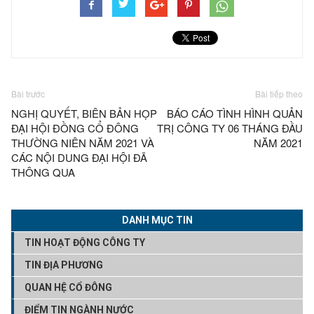
Bài trước
Bài tiếp theo
NGHỊ QUYẾT, BIÊN BẢN HỌP
BÁO CÁO TÌNH HÌNH QUẢN
ĐẠI HỘI ĐỒNG CỔ ĐÔNG
TRỊ CÔNG TY 06 THÁNG ĐẦU
THƯỜNG NIÊN NĂM 2021 VÀ
NĂM 2021
CÁC NỘI DUNG ĐẠI HỘI ĐÃ
THÔNG QUA
DANH MỤC TIN
TIN HOẠT ĐỘNG CÔNG TY
TIN ĐỊA PHƯƠNG
QUAN HỆ CỔ ĐÔNG
ĐIỂM TIN NGÀNH NƯỚC