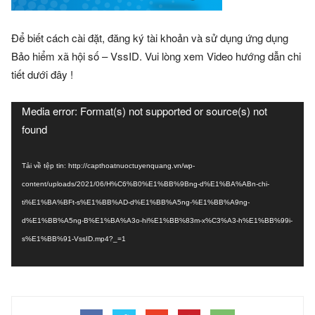
Để biết cách cài đặt, đăng ký tài khoản và sử dụng ứng dụng
Bảo hiểm xã hội số – VssID. Vui lòng xem Video hướng dẫn chi
tiết dưới đây !
Trình
Media error: Format(s) not supported or source(s) not
chơi
found
Video
Tải về tệp tin: http://capthoatnuoctuyenquang.vn/wp-
content/uploads/2021/06/H%C6%B0%E1%BB%9Bng-d%E1%BA%ABn-chi-
ti%E1%BA%BFt-s%E1%BB%AD-d%E1%BB%A5ng-%E1%BB%A9ng-
d%E1%BB%A5ng-B%E1%BA%A3o-hi%E1%BB%83m-x%C3%A3-h%E1%BB%99i-
s%E1%BB%91-VssID.mp4?_=1